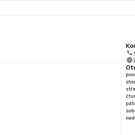
K
O
pon
úte
stř
čtv
pát
sob
ned